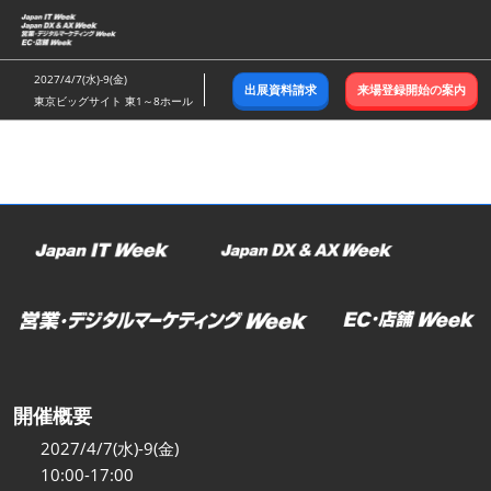
ス
キ
ッ
2027/4/7(水)-9(金)
出展資料請求
来場登録開始の案内
プ
東京ビッグサイト 東1～8ホール
し
て
進
む
開催概要
2027/4/7(水)-9(金)
10:00-17:00