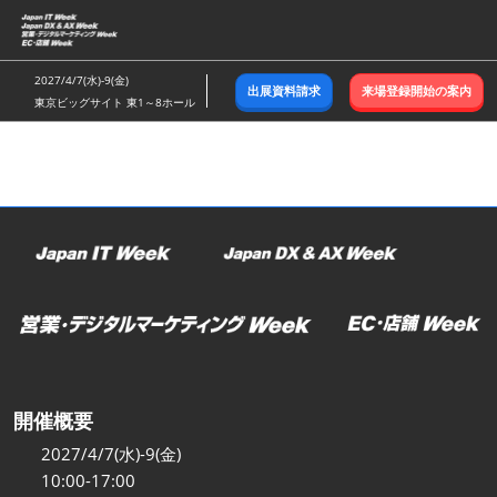
ス
キ
ッ
2027/4/7(水)-9(金)
出展資料請求
来場登録開始の案内
プ
東京ビッグサイト 東1～8ホール
し
て
進
む
開催概要
2027/4/7(水)-9(金)
10:00-17:00