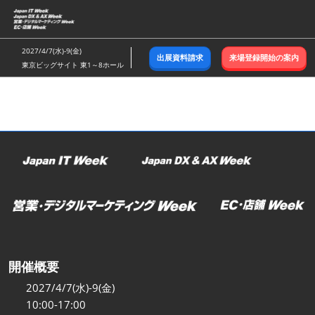
ス
キ
ッ
2027/4/7(水)-9(金)
出展資料請求
来場登録開始の案内
プ
東京ビッグサイト 東1～8ホール
し
て
進
む
開催概要
2027/4/7(水)-9(金)
10:00-17:00