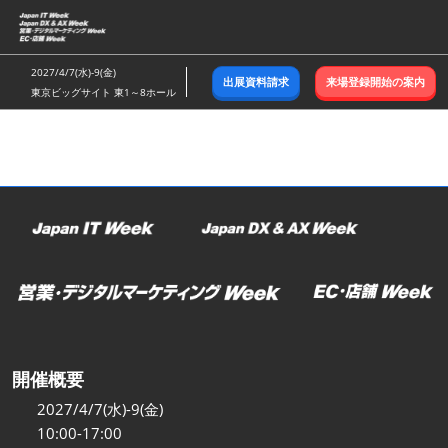
ス
キ
ッ
2027/4/7(水)-9(金)
出展資料請求
来場登録開始の案内
プ
東京ビッグサイト 東1～8ホール
し
て
進
む
開催概要
2027/4/7(水)-9(金)
10:00-17:00