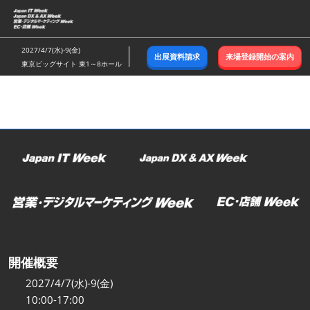
ス
キ
ッ
2027/4/7(水)-9(金)
出展資料請求
来場登録開始の案内
プ
東京ビッグサイト 東1～8ホール
し
て
進
む
開催概要
2027/4/7(水)-9(金)
10:00-17:00