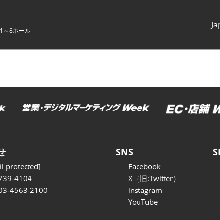
Ja
1～8ホール
Japanes
English
せ
SNS
S
l protected]
Facebook
739-4104
X（旧:Twitter）
 03-4563-2100
instagram
YouTube