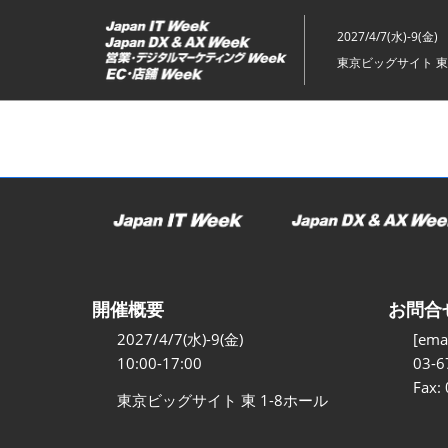
ス
キ
2027/4/7(水)-9(金)
ッ
東京ビッグサイト 東
プ
し
て
進
む
開催概要
お問合
2027/4/7(水)-9(金)
[emai
10:00-17:00
03-6
Fax:
東京ビッグサイト 東 1-8ホール