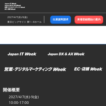
ス
キ
ッ
2027/4/7(水)-9(金)
出展資料請求
来場登録開始の案内
プ
東京ビッグサイト 東1～8ホール
し
て
進
む
開催概要
2027/4/7(水)-9(金)
10:00-17:00