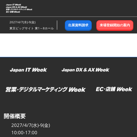
ス
キ
ッ
2027/4/7(水)-9(金)
出展資料請求
来場登録開始の案内
プ
東京ビッグサイト 東1～8ホール
し
て
進
む
開催概要
2027/4/7(水)-9(金)
10:00-17:00