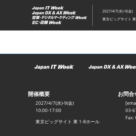
ス
キ
2027/4/7(水)-9(金)
ッ
東京ビッグサイト 東
プ
し
て
進
む
開催概要
お問合
2027/4/7(水)-9(金)
[emai
10:00-17:00
03-6
Fax:
東京ビッグサイト 東 1-8ホール