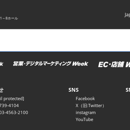
Ja
1～8ホール
Japanes
English
せ
SNS
S
l protected]
Facebook
739-4104
X（旧:Twitter）
 03-4563-2100
instagram
YouTube