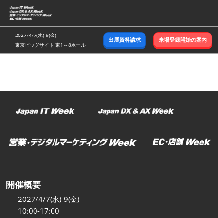
ス
キ
ッ
2027/4/7(水)-9(金)
出展資料請求
来場登録開始の案内
プ
東京ビッグサイト 東1～8ホール
し
て
進
む
開催概要
2027/4/7(水)-9(金)
10:00-17:00