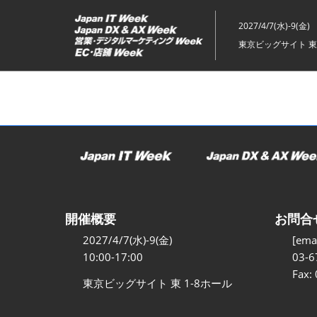
ス
キ
2027/4/7(水)-9(金)
ッ
東京ビッグサイト 東
プ
し
て
進
む
開催概要
お問合
2027/4/7(水)-9(金)
[emai
10:00-17:00
03-6
Fax:
東京ビッグサイト 東 1-8ホール