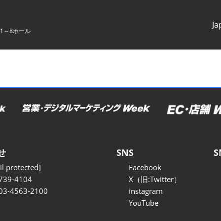
Ja
1～8ホール
Japanes
English
せ
SNS
S
l protected]
Facebook
739-4104
X（旧:Twitter）
 03-4563-2100
instagram
YouTube