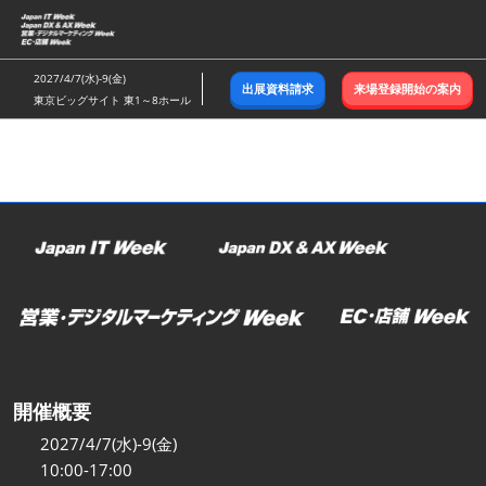
ス
キ
ッ
2027/4/7(水)-9(金)
出展資料請求
来場登録開始の案内
プ
東京ビッグサイト 東1～8ホール
し
て
進
む
開催概要
2027/4/7(水)-9(金)
10:00-17:00