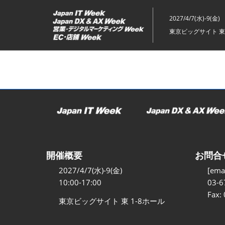
ス
キ
2027/4/7(水)-9(金)
ッ
東京ビッグサイト 東
プ
し
て
進
む
開催概要
お問合
2027/4/7(水)-9(金)
[emai
10:00-17:00
03-6
Fax:
東京ビッグサイト 東 1-8ホール