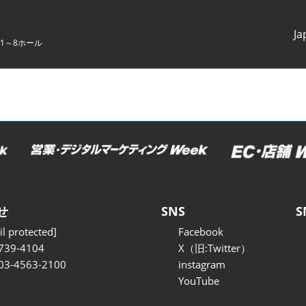
Ja
1～8ホール
Japanes
English
せ
SNS
S
l protected]
Facebook
739-4104
X（旧:Twitter）
 03-4563-2100
instagram
YouTube