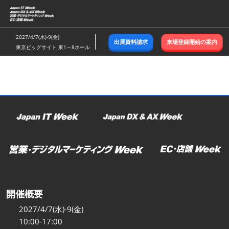
ス
キ
ッ
2027/4/7(水)-9(金)
出展資料請求
来場登録開始の案内
プ
東京ビッグサイト 東1～8ホール
し
て
進
む
開催概要
2027/4/7(水)-9(金)
10:00-17:00