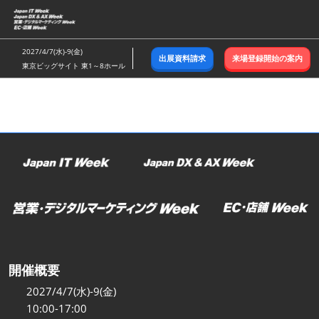
ス
キ
ッ
2027/4/7(水)-9(金)
出展資料請求
来場登録開始の案内
プ
東京ビッグサイト 東1～8ホール
し
て
進
む
開催概要
2027/4/7(水)-9(金)
10:00-17:00