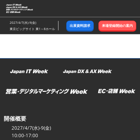
ス
キ
ッ
2027/4/7(水)-9(金)
出展資料請求
来場登録開始の案内
プ
東京ビッグサイト 東1～8ホール
し
て
進
む
開催概要
2027/4/7(水)-9(金)
10:00-17:00