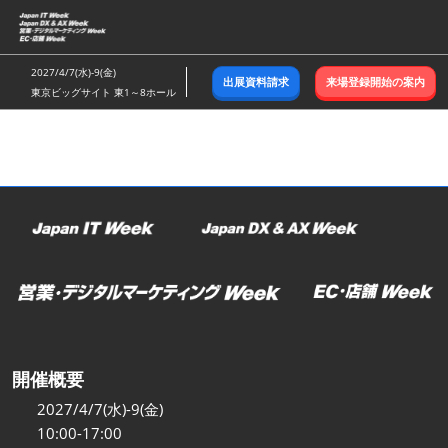
ス
キ
ッ
2027/4/7(水)-9(金)
出展資料請求
来場登録開始の案内
プ
東京ビッグサイト 東1～8ホール
し
て
進
む
開催概要
2027/4/7(水)-9(金)
10:00-17:00