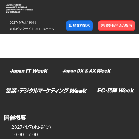
ス
キ
ッ
2027/4/7(水)-9(金)
出展資料請求
来場登録開始の案内
プ
東京ビッグサイト 東1～8ホール
し
て
進
む
開催概要
2027/4/7(水)-9(金)
10:00-17:00