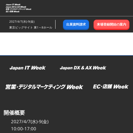
ス
キ
ッ
2027/4/7(水)-9(金)
出展資料請求
来場登録開始の案内
プ
東京ビッグサイト 東1～8ホール
し
て
進
む
開催概要
2027/4/7(水)-9(金)
10:00-17:00