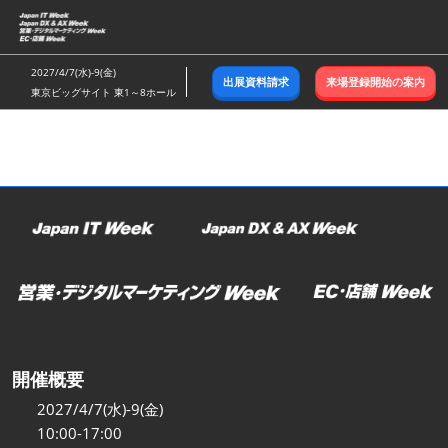
ス
キ
ッ
2027/4/7(水)-9(金)
出展資料請求
来場登録開始の案内
プ
東京ビッグサイト 東1～8ホール
し
て
進
む
開催概要
2027/4/7(水)-9(金)
10:00-17:00