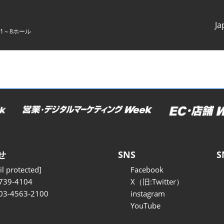
Ja
1～8ホール
Japanes
English
せ
SNS
S
l protected]
Facebook
739-4104
X（旧:Twitter）
 03-4563-2100
instagram
YouTube