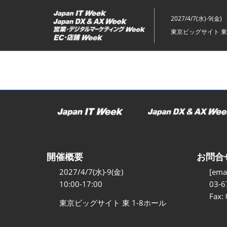
ス
キ
2027/4/7(水)-9(金)
ッ
東京ビッグサイト 東
プ
し
て
進
む
開催概要
お問合
2027/4/7(水)-9(金)
[emai
10:00-17:00
03-6
Fax:
東京ビッグサイト 東 1-8ホール