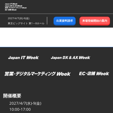
ス
キ
ッ
2027/4/7(水)-9(金)
出展資料請求
来場登録開始の案内
プ
東京ビッグサイト 東1～8ホール
し
て
進
む
開催概要
2027/4/7(水)-9(金)
10:00-17:00