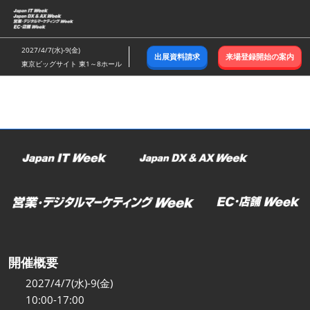
ス
キ
ッ
2027/4/7(水)-9(金)
出展資料請求
来場登録開始の案内
プ
東京ビッグサイト 東1～8ホール
し
て
進
む
開催概要
2027/4/7(水)-9(金)
10:00-17:00