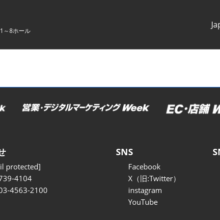
Ja
1～8ホール
Japanes
English
せ
SNS
S
l protected]
Facebook
739-4104
X（旧:Twitter）
 03-4563-2100
instagram
YouTube