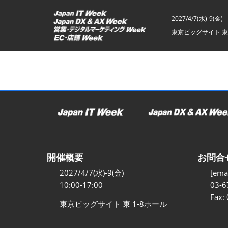
ス
キ
2027/4/7(水)-9(金)
ッ
東京ビッグサイト 東
プ
し
て
進
む
開催概要
お問合
2027/4/7(水)-9(金)
[emai
10:00-17:00
03-6
Fax:
東京ビッグサイト 東 1-8ホール