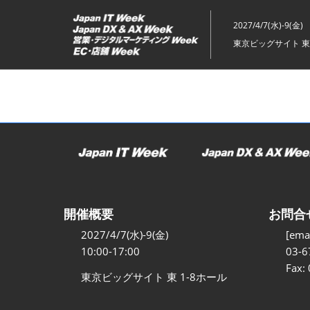
ス
キ
2027/4/7(水)-9(金)
ッ
東京ビッグサイト 東
プ
し
て
進
む
開催概要
お問合
2027/4/7(水)-9(金)
[emai
10:00-17:00
03-6
Fax:
東京ビッグサイト 東 1-8ホール