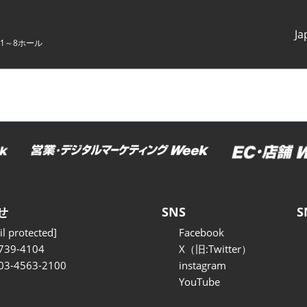
Ja
1～8ホール
Japanes
English
せ
SNS
S
l protected]
Facebook
739-4104
X（旧:Twitter）
 03-4563-2100
instagram
YouTube