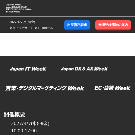
ス
キ
ッ
2027/4/7(水)-9(金)
出展資料請求
来場登録開始の案内
プ
東京ビッグサイト 東1～8ホール
し
て
進
む
開催概要
2027/4/7(水)-9(金)
10:00-17:00