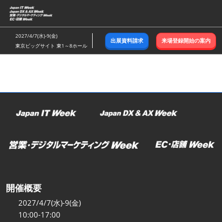
ス
キ
ッ
2027/4/7(水)-9(金)
出展資料請求
来場登録開始の案内
プ
東京ビッグサイト 東1～8ホール
し
て
進
む
開催概要
2027/4/7(水)-9(金)
10:00-17:00