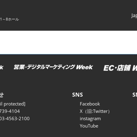
Ja
1～8ホール
Japanes
English
せ
SNS
S
l protected]
Facebook
739-4104
X（旧:Twitter）
 03-4563-2100
instagram
YouTube