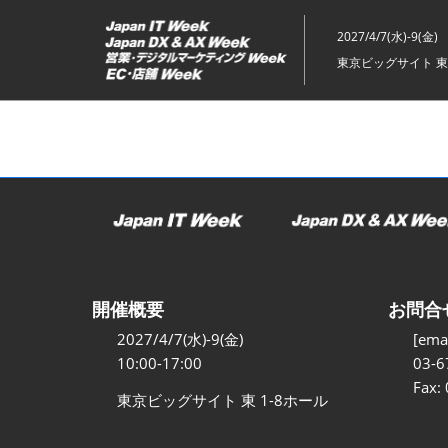
ス
キ
2027/4/7(水)-9(金)
ッ
東京ビッグサイト 東
プ
し
て
進
む
開催概要
お問合
2027/4/7(水)-9(金)
[emai
10:00-17:00
03-6
Fax:
東京ビッグサイト 東 1-8ホール