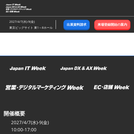
ス
キ
ッ
2027/4/7(水)-9(金)
出展資料請求
来場登録開始の案内
プ
東京ビッグサイト 東1～8ホール
し
て
進
む
開催概要
2027/4/7(水)-9(金)
10:00-17:00