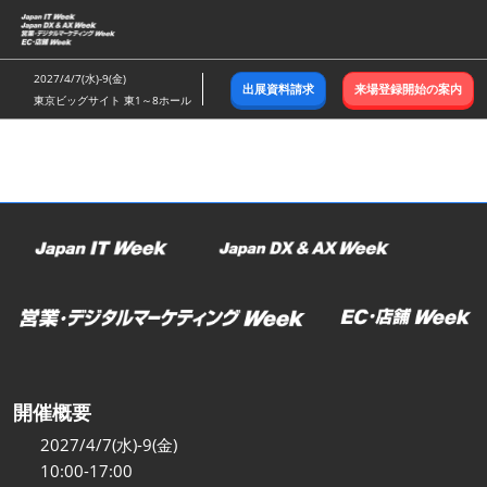
ス
キ
ッ
2027/4/7(水)-9(金)
出展資料請求
来場登録開始の案内
プ
東京ビッグサイト 東1～8ホール
し
て
進
む
開催概要
2027/4/7(水)-9(金)
10:00-17:00