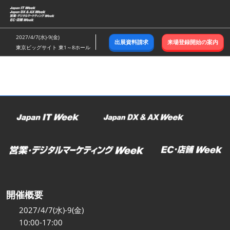
ス
キ
ッ
2027/4/7(水)-9(金)
出展資料請求
来場登録開始の案内
プ
東京ビッグサイト 東1～8ホール
し
て
進
む
開催概要
2027/4/7(水)-9(金)
10:00-17:00