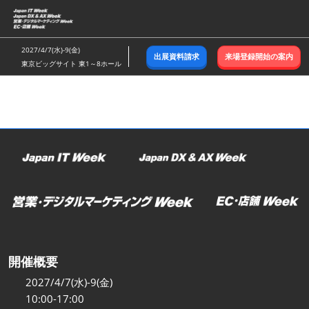
ス
キ
ッ
2027/4/7(水)-9(金)
出展資料請求
来場登録開始の案内
プ
東京ビッグサイト 東1～8ホール
し
て
進
む
開催概要
2027/4/7(水)-9(金)
10:00-17:00