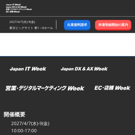
ス
キ
ッ
2027/4/7(水)-9(金)
出展資料請求
来場登録開始の案内
プ
東京ビッグサイト 東1～8ホール
し
て
進
む
開催概要
2027/4/7(水)-9(金)
10:00-17:00