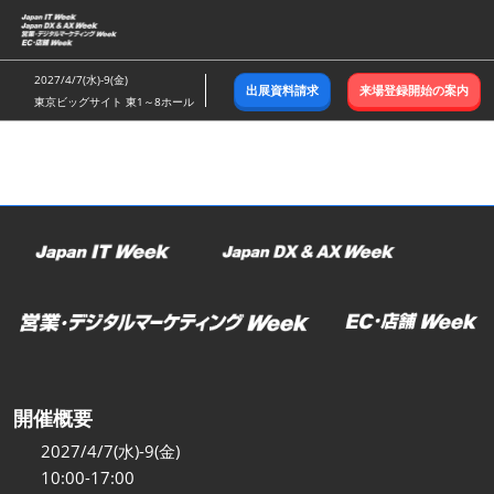
ス
キ
ッ
2027/4/7(水)-9(金)
出展資料請求
来場登録開始の案内
プ
東京ビッグサイト 東1～8ホール
し
て
進
む
開催概要
2027/4/7(水)-9(金)
10:00-17:00