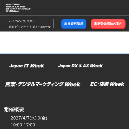
ス
キ
ッ
2027/4/7(水)-9(金)
出展資料請求
来場登録開始の案内
プ
東京ビッグサイト 東1～8ホール
し
て
進
む
開催概要
2027/4/7(水)-9(金)
10:00-17:00