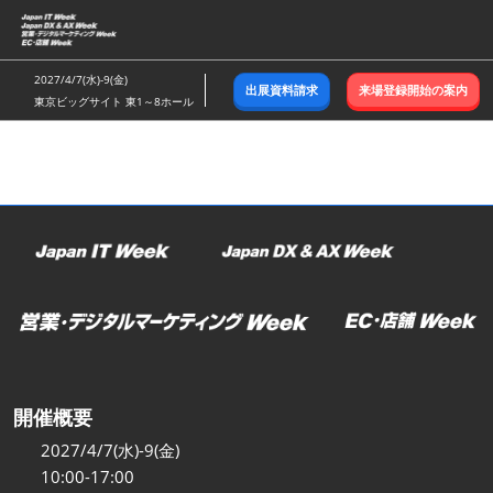
ス
キ
ッ
2027/4/7(水)-9(金)
出展資料請求
来場登録開始の案内
プ
東京ビッグサイト 東1～8ホール
し
て
進
む
開催概要
2027/4/7(水)-9(金)
10:00-17:00