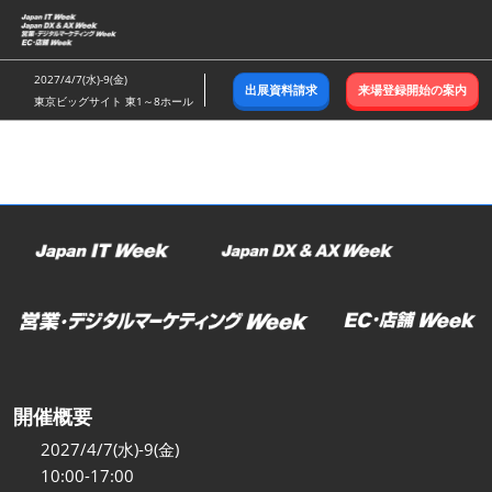
ス
キ
ッ
2027/4/7(水)-9(金)
出展資料請求
来場登録開始の案内
プ
東京ビッグサイト 東1～8ホール
し
て
進
む
開催概要
2027/4/7(水)-9(金)
10:00-17:00