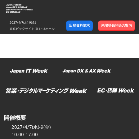
ス
キ
ッ
2027/4/7(水)-9(金)
出展資料請求
来場登録開始の案内
プ
東京ビッグサイト 東1～8ホール
し
て
進
む
開催概要
2027/4/7(水)-9(金)
10:00-17:00