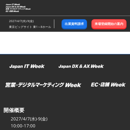
ス
キ
ッ
2027/4/7(水)-9(金)
出展資料請求
来場登録開始の案内
プ
東京ビッグサイト 東1～8ホール
し
て
進
む
開催概要
2027/4/7(水)-9(金)
10:00-17:00