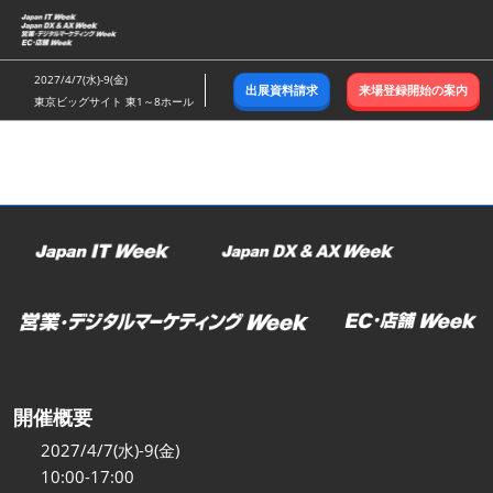
ス
キ
ッ
2027/4/7(水)-9(金)
出展資料請求
来場登録開始の案内
プ
東京ビッグサイト 東1～8ホール
し
て
進
む
開催概要
2027/4/7(水)-9(金)
10:00-17:00