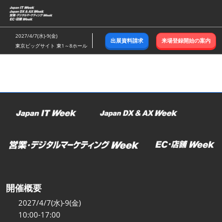
ス
キ
ッ
2027/4/7(水)-9(金)
出展資料請求
来場登録開始の案内
プ
東京ビッグサイト 東1～8ホール
し
て
進
む
開催概要
2027/4/7(水)-9(金)
10:00-17:00