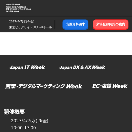
ス
キ
ッ
2027/4/7(水)-9(金)
出展資料請求
来場登録開始の案内
プ
東京ビッグサイト 東1～8ホール
し
て
進
む
開催概要
2027/4/7(水)-9(金)
10:00-17:00