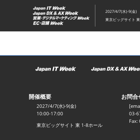
ス
キ
2027/4/7(水)-9(金)
ッ
東京ビッグサイト 東
プ
し
て
進
む
開催概要
お問合
2027/4/7(水)-9(金)
[emai
10:00-17:00
03-6
Fax:
東京ビッグサイト 東 1-8ホール