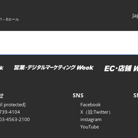
Ja
1～8ホール
Japanes
English
せ
SNS
S
l protected]
Facebook
739-4104
X（旧:Twitter）
 03-4563-2100
instagram
YouTube