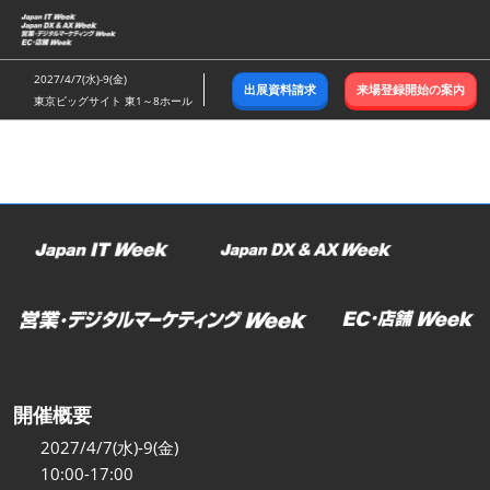
ス
キ
ッ
2027/4/7(水)-9(金)
出展資料請求
来場登録開始の案内
プ
東京ビッグサイト 東1～8ホール
し
て
進
む
開催概要
2027/4/7(水)-9(金)
10:00-17:00