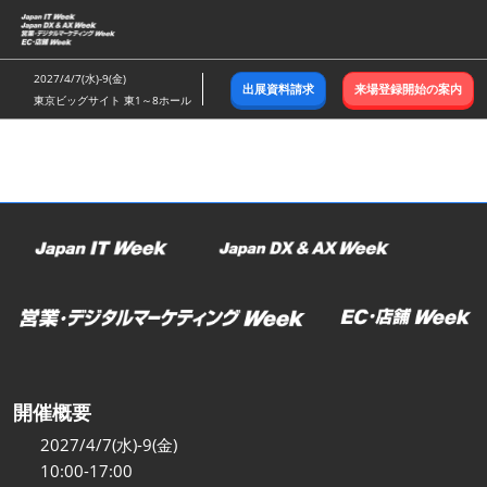
ス
キ
ッ
2027/4/7(水)-9(金)
出展資料請求
来場登録開始の案内
プ
東京ビッグサイト 東1～8ホール
し
て
進
む
開催概要
2027/4/7(水)-9(金)
10:00-17:00