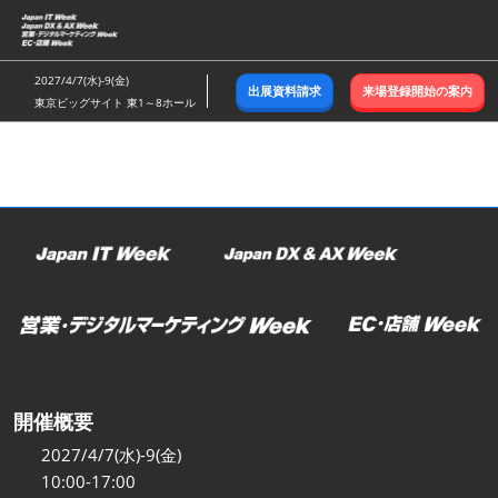
ス
キ
ッ
2027/4/7(水)-9(金)
出展資料請求
来場登録開始の案内
プ
東京ビッグサイト 東1～8ホール
し
て
進
む
開催概要
2027/4/7(水)-9(金)
10:00-17:00