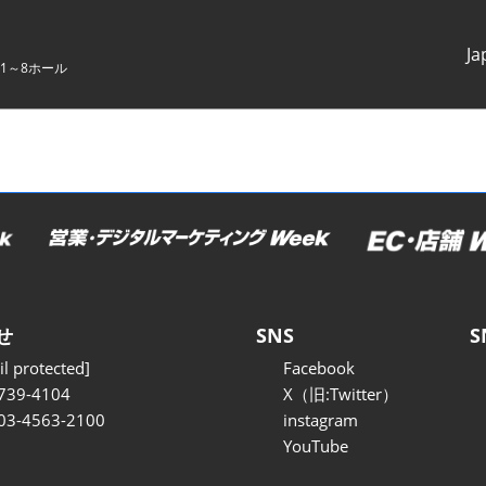
Ja
1～8ホール
Japanes
English
せ
SNS
S
l protected]
Facebook
739-4104
X（旧:Twitter）
 03-4563-2100
instagram
YouTube