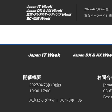
ス
キ
2027/4/7(水)-9(金)
ッ
東京ビッグサイト 東
プ
し
て
進
む
開催概要
お問合
2027/4/7(水)-9(金)
[emai
10:00-17:00
03-6
Fax:
東京ビッグサイト 東 1-8ホール