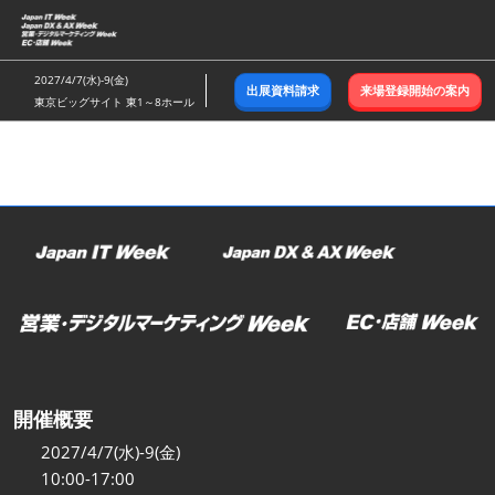
ス
キ
ッ
2027/4/7(水)-9(金)
出展資料請求
来場登録開始の案内
プ
東京ビッグサイト 東1～8ホール
し
て
進
む
開催概要
2027/4/7(水)-9(金)
10:00-17:00