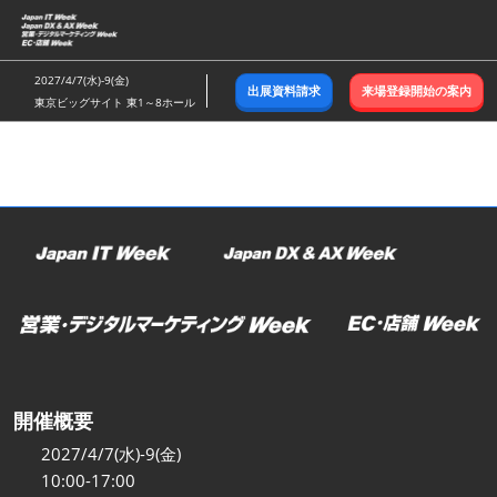
ス
キ
ッ
2027/4/7(水)-9(金)
出展資料請求
来場登録開始の案内
プ
東京ビッグサイト 東1～8ホール
し
て
進
む
開催概要
2027/4/7(水)-9(金)
10:00-17:00