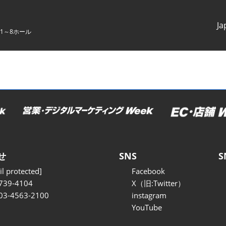
Ja
1～8ホール
Japanes
English
せ
SNS
S
l protected]
Facebook
739-4104
X（旧:Twitter）
 03-4563-2100
instagram
YouTube