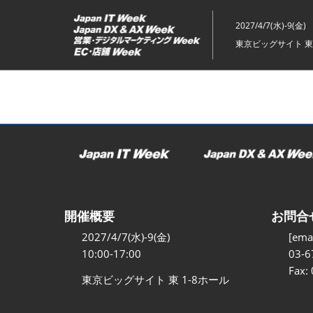
ス
キ
2027/4/7(水)-9(金)
ッ
東京ビッグサイト 東
プ
し
て
進
む
開催概要
お問合
2027/4/7(水)-9(金)
[emai
10:00-17:00
03-6
Fax:
東京ビッグサイト 東 1-8ホール